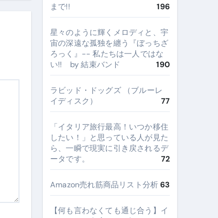
まで!!
196
星々のように輝くメロディと、宇
宙の深遠な孤独を纏う『ぼっちざ
ろっく』-- 私たちは一人ではな
い!! by 結束バンド
190
ラビッド・ドッグズ （ブルーレ
イディスク）
77
​「イタリア旅行最高！いつか移住
したい！」と思っている人が見た
ら、一瞬で現実に引き戻されるデ
ータです。
72
Amazon売れ筋商品リスト分析
63
【何も言わなくても通じ合う】イ