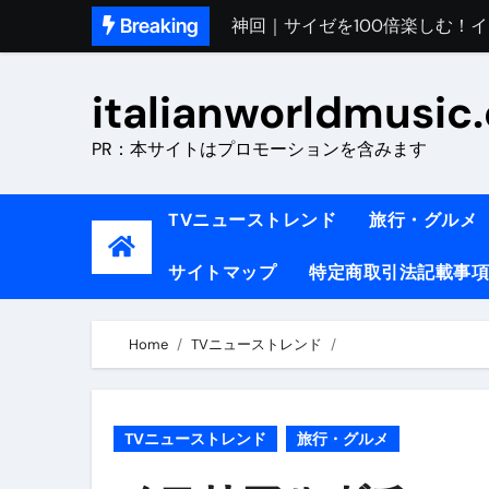
Skip
Breaking
初めてのイタリアで色気を出し
to
完全版｜100万人越え！イタリア
content
italianworldmusic
イタリア人シェフに教わった｜
PR：本サイトはプロモーションを含みます
​「イタリア旅行最高！いつか移
イタリアNo. 1肉料理【ポルケッ
TVニューストレンド
旅行・グルメ
【イタリア】グルメと絶景の子
サイトマップ
特定商取引法記載事項
ラビッド・ドッグズ （ブルーレ
【vlog】超弾丸！！！仕事終わ
Home
TVニューストレンド
【カルボナーラの世界】イタリア料理
TRUE COLORS （ブルーレイデ
TVニューストレンド
旅行・グルメ
TRUE COLORS