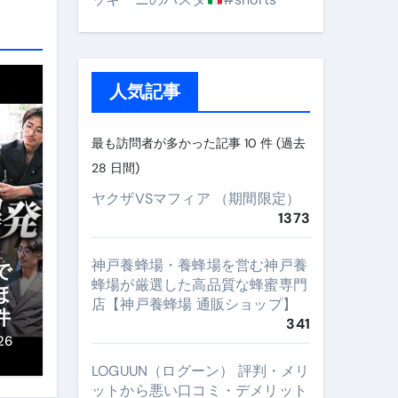
人気記事
最も訪問者が多かった記事 10 件 (過去
28 日間)
ヤクザVSマフィア （期間限定）
1373
神戸養蜂場・養蜂場を営む神戸養
で
蜂場が厳選した高品質な蜂蜜専門
ほ
店【神戸養蜂場 通販ショップ】
件
341
26
LOGUUN（ログーン） 評判・メリ
ットから悪い口コミ・デメリット