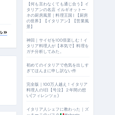
【何も言わなくても通じ合う】イ
タリアンの名店 イルギオットー
ネの厨房風景｜料理王国 | 【厨房
の世界】【イタリアン】【営業風
景】
ル
神回｜サイゼを100倍楽しむ！イ
タリア料理人が【本気で】料理を
ガチ分析してみた。
【厨房の世界】【イタリアン】【営業風景】
初めてのイタリアで色気を出しす
ぎてほんまに申し訳ない件
完全版｜100万人越え！イタリア
料理人の1日【号泣】２年間の想
い(フィレンツェ)
イタリア人シェフに教わった｜ズ
ッキーニのパスタ
#shorts