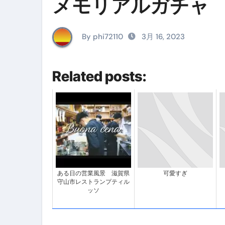
メモリアルガチャ
イタリア料理店【営業風景】週
笑む窓のある家 4K修復版 （ブ
By phi72110
3月 16, 2023
ゼダー/死霊の復活祭 （ブルー
死ぬまでに行きたい！【３つ星
Related posts:
【Vlog：July 2025】マリナ
イタリアでの最後の仕事【帰国
Lake Como, Italy VLOG | Awesom
【Instagram Live】イタ
【賄いラーメン】人生初の二郎
ある日の営業風景 滋賀県
可愛すぎ
守山市レストランプティル
【トマトパスタ】三ツ星シェフのパ
ッソ
フェノミナ-4K吹替音声収録版 SPEC