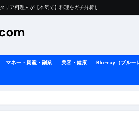
すぎてほんまに申し訳ない件
料理人の1日【号泣】２年間の想い(フィレンツェ)
.com
ズッキーニのパスタ
#shorts
住したい！」と思っている人が見たら、一瞬で現実に引き戻さ
タ】スーパーの豚肉が大変身#shorts
マネー・資産・副業
美容・健康
Blu-ray（ブル
連れイタリア旅行
南イタリアの楽園・ポジターノ＆アマル
イディスク）
りに3都市巡る、４泊６日イタリア女子旅vlog
 #Shorts
ィスク）