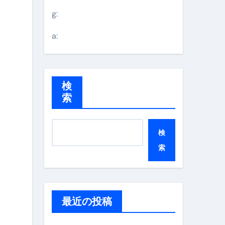
g:
a:
検
索
検
索
最近の投稿