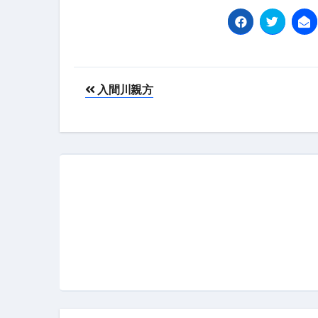
フェノミナ-4K吹替音声収録版-
2026年料理人ローマへ行く！
今年一番美味しい【卵かけご飯】#s
投
入間川親方
イタリア流
カリカリ羽つきポテト
稿
イタリア旅行体験談＆オススメスポット｜a
ナ
本場イタリア観光客の来ない店
ビ
【何も言わなくても通じ合う】イ
ゲ
ー
シ
ョ
ン