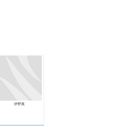
末ビリビリのランチ営業
ルーレイディスク）
レイディスク）
】ベストレストランを体験してみた結果…
と過ごしたイタリア
前最後の一週間】さよなら！イタリア！
e things to do in Lake Como!
リア行きの飛行機乗り遅れ事件について
系ラーメン！イタリア人シェフ達に作ってみた結果…
伊野尾
スタを完全再現 #shorts
IAL-（4K ULTRA HD）