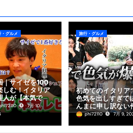
行・グルメ
旅行・グルメ
回｜サイゼを100
楽しむ！イタリア
初めてのイタリア
理人が【本気で】
色気を出しすぎて
理をガチ分析して
んまに申し訳ない
phi72110
7月 10,
た。
6
phi72110
7月 9, 20