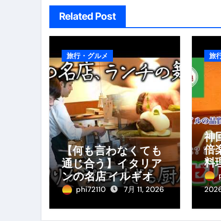
Related Post
旅行・グルメ
旅
神
倍
【何も言わなくても
料
通じ合う】イタリア
料
ンの名店 イルギオッ
み
トーネの厨房風景｜
phi72110
7月 11, 2026
202
料理王国 | 【厨房の世
界】【イタリアン】