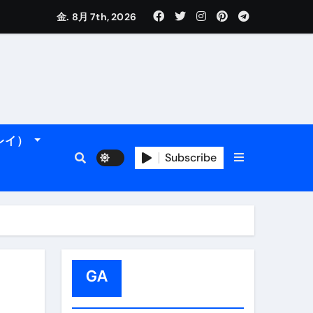
金. 8月 7th, 2026
れるデータです。
ーレイ）
Subscribe
フィ海岸へ！
トラブル回避のリアルな裏技アドバイスも
GA