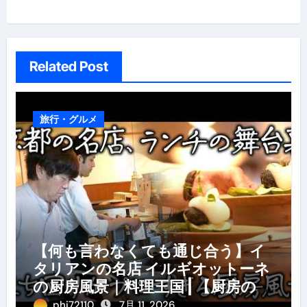
シ
ョ
ン
Related Post
旅行・グルメ
【何も言わなくても通じ合う】イ
タリアンの名店 イルギオットーネ
の厨房風景｜料理王国 | 【厨房の世
界】【イタリアン】【営業風景】
phi72110
7月 11, 2026