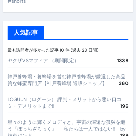
#shorts
人気記事
最も訪問者が多かった記事 10 件 (過去 28 日間)
ヤクザVSマフィア （期間限定）
1338
神戸養蜂場・養蜂場を営む神戸養蜂場が厳選した高品
質な蜂蜜専門店【神戸養蜂場 通販ショップ】
360
LOGUUN（ログーン） 評判・メリットから悪い口コ
ミ・デメリットまで!!
196
星々のように輝くメロディと、宇宙の深遠な孤独を纏
う『ぼっちざろっく』-- 私たちは一人ではない!! by
結束バンド
189