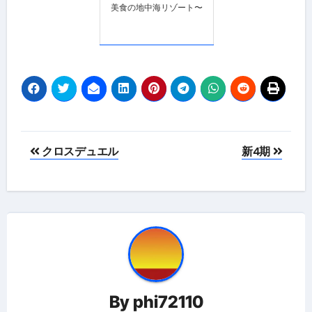
美食の地中海リゾート〜
投
クロスデュエル
新4期
稿
ナ
ビ
ゲ
ー
By
phi72110