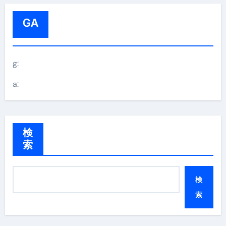
GA
g:
a:
検
索
検
索