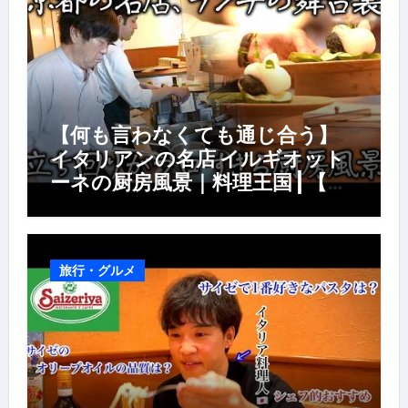
【何も言わなくても通じ合う】
イタリアンの名店 イルギオット
ーネの厨房風景｜料理王国 | 【厨
房の世界】【イタリアン】【営業
風景】
旅行・グルメ