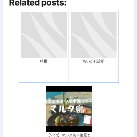
Related posts:
綺世
ちいかわ診断
【Vlog】マルタ島〜絶景と