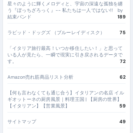
星々のように輝くメロディと、宇宙の深遠な孤独を纏
う『ぼっちざろっく』-- 私たちは一人ではない!! by
結束バンド
189
ラビッド・ドッグズ （ブルーレイディスク）
75
​「イタリア旅行最高！いつか移住したい！」と思って
いる人が見たら、一瞬で現実に引き戻されるデータで
す。
72
Amazon売れ筋商品リスト分析
62
【何も言わなくても通じ合う】イタリアンの名店 イル
ギオットーネの厨房風景｜料理王国 | 【厨房の世界】
【イタリアン】【営業風景】
59
サイトマップ
49