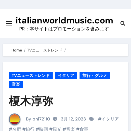
Skip
to
italianworldmusic.com
content
PR：本サイトはプロモーションを含みます
Home
TVニューストレンド
TVニューストレンド
イタリア
旅行・グルメ
音楽
榎木淳弥
By phi72110
3月 12, 2023
#
イタリア
#
名所
#
旅行
#
映画
#
観光
#
音楽
#
食事