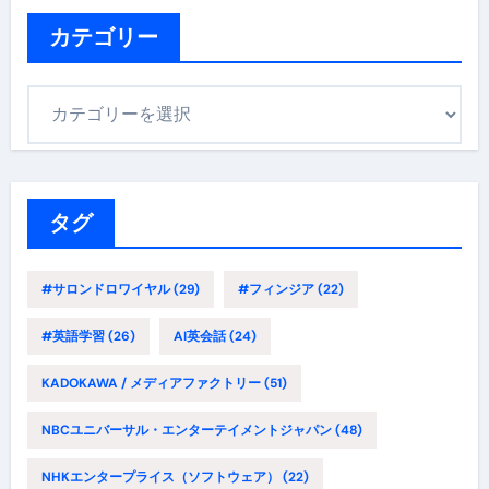
イ
ブ
カテゴリー
カ
テ
ゴ
リ
ー
タグ
#サロンドロワイヤル
(29)
#フィンジア
(22)
#英語学習
(26)
AI英会話
(24)
KADOKAWA / メディアファクトリー
(51)
NBCユニバーサル・エンターテイメントジャパン
(48)
NHKエンタープライス（ソフトウェア）
(22)