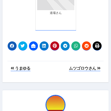
道場さん
投
うまゆる
ムツゴロウさん
稿
ナ
ビ
ゲ