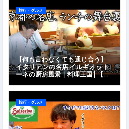
旅行・グルメ
【何も言わなくても通じ合う】
イタリアンの名店 イルギオット
ーネの厨房風景｜料理王国 | 【厨
房の世界】【イタリアン】【営業
風景】
旅行・グルメ