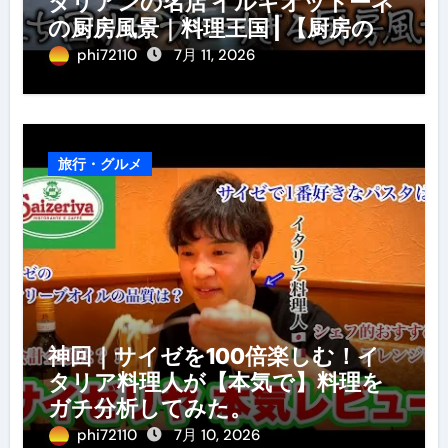
タリアンの名店 イルギオットーネ
の厨房風景｜料理王国 | 【厨房の世
界】【イタリアン】【営業風景】
phi72110
7月 11, 2026
旅行・グルメ
神回｜サイゼを100倍楽しむ！イ
タリア料理人が【本気で】料理を
ガチ分析してみた。
phi72110
7月 10, 2026