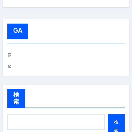
GA
g:
a:
検
索
検
索