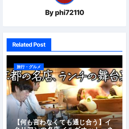
ー
By
phi72110
シ
ョ
ン
Related Post
旅行・グルメ
【何も言わなくても通じ合う】イ