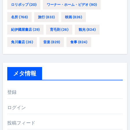
ロリポップ
(20)
ワーナー・ホーム・ビデオ
(90)
名所
(768)
旅行
(833)
映画
(826)
紀伊國屋書店
(29)
育毛剤
(26)
観光
(824)
角川書店
(26)
音楽
(829)
食事
(824)
メタ情報
登録
ログイン
投稿フィード