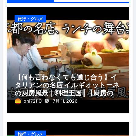
旅行・グルメ
【何も言わなくても通じ合う】イ
タリアンの名店 イルギオットーネ
の厨房風景｜料理王国 | 【厨房の世
界】【イタリアン】【営業風景】
phi72110
7月 11, 2026
旅行・グルメ