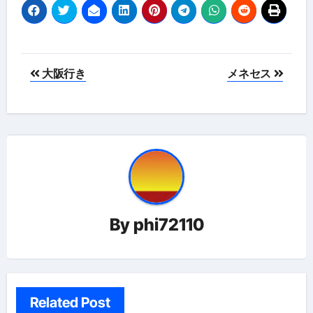
投
大阪行き
メネセス
稿
ナ
ビ
ゲ
ー
By
phi72110
シ
ョ
ン
Related Post