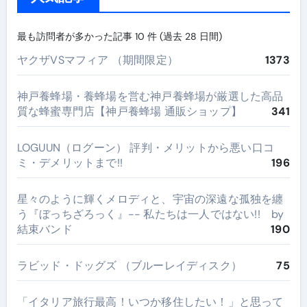
最も訪問者が多かった記事 10 件 (過去 28 日間)
ヤクザVSマフィア （期間限定）
1373
神戸養蜂場・養蜂場を営む神戸養蜂場が厳選した高品
質な蜂蜜専門店【神戸養蜂場 通販ショップ】
341
LOGUUN（ログーン） 評判・メリットから悪い口コ
ミ・デメリットまで!!
196
星々のように輝くメロディと、宇宙の深遠な孤独を纏
う『ぼっちざろっく』-- 私たちは一人ではない!! by
結束バンド
190
ラビッド・ドッグズ （ブルーレイディスク）
75
​「イタリア旅行最高！いつか移住したい！」と思って