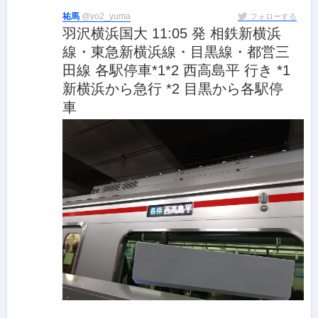
祐馬
@yo2_yuma
フォローする
羽沢横浜国大 11:05 発 相鉄新横浜
線・東急新横浜線・目黒線・都営三
田線 各駅停車*1*2 西高島平 行き *1
新横浜から急行 *2 目黒から各駅停
車