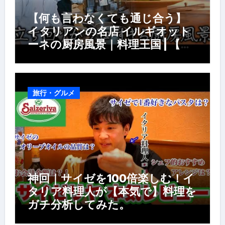
【何も言わなくても通じ合う】
イタリアンの名店 イルギオット
ーネの厨房風景｜料理王国 | 【厨
房の世界】【イタリアン】【営業
風景】
旅行・グルメ
神回｜サイゼを100倍楽しむ！イ
タリア料理人が【本気で】料理を
ガチ分析してみた。