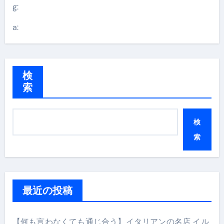
g:
a:
検
索
検
索
最近の投稿
【何も言わなくても通じ合う】イタリアンの名店 イル