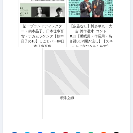
箔一ブランドディレクタ
【広告なし】博多華丸・大
ー・鶴本晶子、日本仕事百
吉 傑作漫才+コント
貨・ナカムラケンタ【鶴本
#12【睡眠用・作業用・高
晶子の10】しごとバーby日
音質BGM聞き流し】【スキ
本仕事百貨
ットは喜びをもたらす】
米津玄師