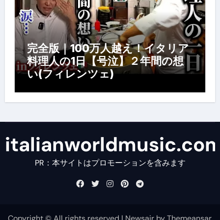
完全版｜100万人越え！イタリア
料理人の1日【号泣】２年間の想
い(フィレンツェ)
italianworldmusic.co
PR：本サイトはプロモーションを含みます
Copyright © All rights reserved
|
Newsair
by
Themeansar
.