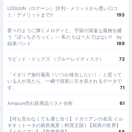
LOGUUN（ログーン） 評判・メリットから悪い口コ
ミ・デメリットまで!!
193
星々のように輝くメロディと、宇宙の深遠な孤独を纏
う『ぼっちざろっく』-- 私たちは一人ではない!! by
結束バンド
189
ラビッド・ドッグズ （ブルーレイディスク）
72
​「イタリア旅行最高！いつか移住したい！」と思って
いる人が見たら、一瞬で現実に引き戻されるデータで
す。
71
Amazon売れ筋商品リスト分析
61
【何も言わなくても通じ合う】イタリアンの名店 イル
ギオットーネの厨房風景｜料理王国 | 【厨房の世界】
【イタリアン】【営業風景】
58