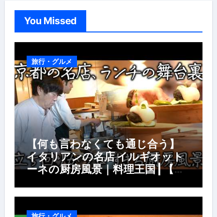
You Missed
旅行・グルメ
【何も言わなくても通じ合う】
イタリアンの名店 イルギオット
ーネの厨房風景｜料理王国 | 【厨
房の世界】【イタリアン】【営業
風景】
旅行・グルメ