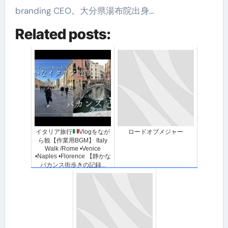
branding CEO。大分県湯布院出身…
Related posts:
イタリア旅行
Vlogをなが
ロードオブメジャー
ら観【作業用BGM】 Italy
Walk /Rome •Venice
•Naples •Florence 【静かな
バカンス街歩きの記録...