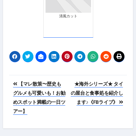
清風カット
投
【マレ散策〜歴史も
★海外シリーズ★ タイ
稿
グルメも可愛いも！お勧
の屋台と食事処を紹介し
めスポット満載の一日ツ
ます♪《FBライブ》
ナ
アー】
ビ
ゲ