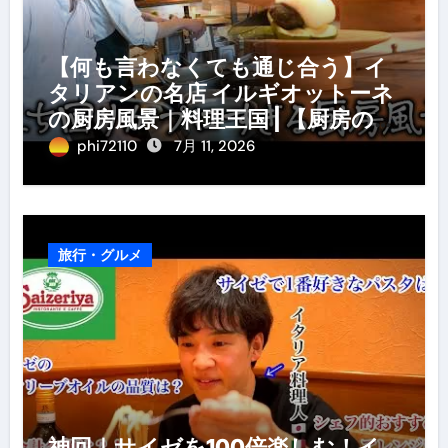
【何も言わなくても通じ合う】イ
タリアンの名店 イルギオットーネ
の厨房風景｜料理王国 | 【厨房の世
界】【イタリアン】【営業風景】
phi72110
7月 11, 2026
旅行・グルメ
神回｜サイゼを100倍楽しむ！イ