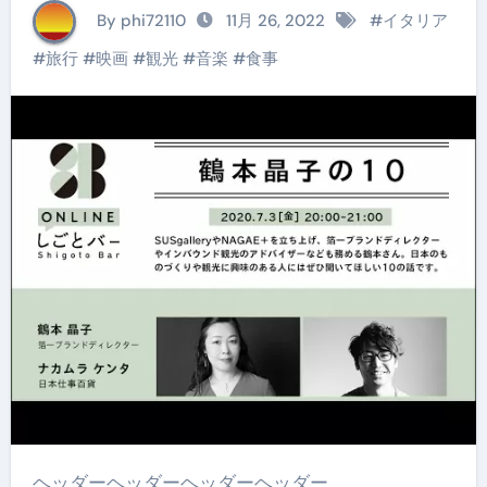
ンタ【鶴本晶子の10】
By phi72110
11月 26, 2022
#
イタリア
しごとバーby日本仕
#
旅行
#
映画
#
観光
#
音楽
#
食事
事百貨
ヘッダーヘッダーヘッダーヘッダー