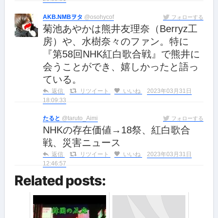
AKB.NMBヲタ
@osohycof
フォローする
菊池あやかは熊井友理奈（Berryz工
房）や、水樹奈々のファン。特に
『第58回NHK紅白歌合戦』で熊井に
会うことができ、嬉しかったと語っ
ている。
返信
リツイート
いいね
2023年03月31日
18:09:33
たると
@taruto_Aimi
フォローする
NHKの存在価値→18祭、紅白歌合
戦、災害ニュース
返信
リツイート
いいね
2023年03月31日
12:46:57
Related posts: