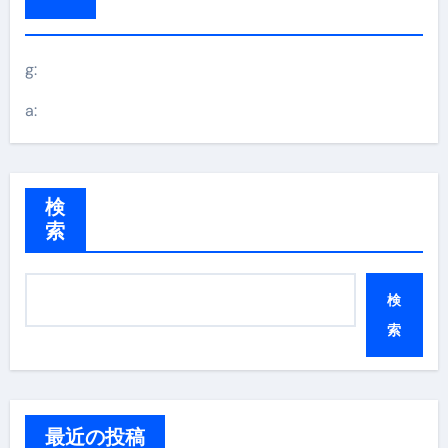
g:
a:
検
索
検
索
最近の投稿