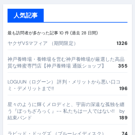
人気記事
最も訪問者が多かった記事 10 件 (過去 28 日間)
ヤクザVSマフィア （期間限定）
1326
神戸養蜂場・養蜂場を営む神戸養蜂場が厳選した高品
質な蜂蜜専門店【神戸養蜂場 通販ショップ】
355
LOGUUN（ログーン） 評判・メリットから悪い口コ
ミ・デメリットまで!!
196
星々のように輝くメロディと、宇宙の深遠な孤独を纏
う『ぼっちざろっく』-- 私たちは一人ではない!! by
結束バンド
189
ラビッド・ドッグズ （ブルーレイディスク）
74