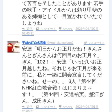
て苦言を呈したことがあります 若手
の歌手・アイドルからは頼り甲斐の
ある姉御として一目置かれていたで
しょうね
返信
リツイート
いいね
2023年04月02日
02:45:31
平成の紅白名言集
@kouhakumeigen2
フォローする
安達「明日からお正月だね！きんさ
んとぎんさんは何回目のお正月？」
ぎん「102！」 安達「いっぱいお正
月越したね。それじゃお正月が来る
前に、私と一緒に開会宣言してくだ
さいね。せーの、」 3人「第44回
NHK紅白歌合戦！はじまりま～
す！」 （第44回・安達祐実、蟹江ぎ
ん、成田きん）
返信
リツイート
いいね
2023年04月01日
20:05:51