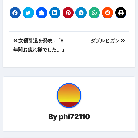
投
女優引退を発表…「8
ダブルヒガシ
稿
年間お疲れ様でした。」
ナ
ビ
ゲ
ー
シ
By
phi72110
ョ