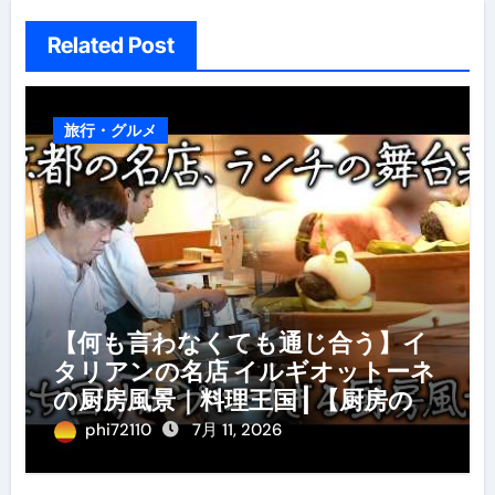
ン
Related Post
旅行・グルメ
【何も言わなくても通じ合う】イ
タリアンの名店 イルギオットーネ
の厨房風景｜料理王国 | 【厨房の世
界】【イタリアン】【営業風景】
phi72110
7月 11, 2026