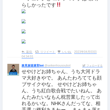
らしかったです
返信
リツイート
いいね
2023年04月03日
04:34:01
政見放送迷言bot
@seikenhousoubot
フォローする
せやけどお姉ちゃん、うち大河ドラ
マ大好きやで。 あんたわろてても顔
ブサイクやな。 せやけどお姉ちゃ
ん、うち紅白歌合戦でたいねん。 あ
んたみたいなもん枕営業したって出
れるかいな。NHKさんだってな、相
手選ぶ権利あるわー。 まぁまぁ落ち