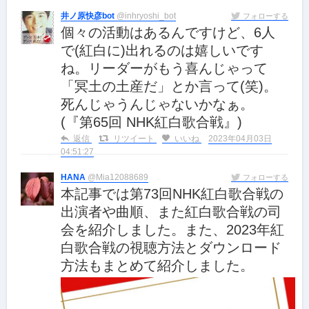
井ノ原快彦bot
@inhryoshi_bot
フォローする
個々の活動はあるんですけど、6人
で(紅白に)出れるのは嬉しいです
ね。リーダーがもう喜んじゃって
「冥土の土産だ」とか言って(笑)。
死んじゃうんじゃないかなぁ。
(『第65回 NHK紅白歌合戦』)
返信
リツイート
いいね
2023年04月03日
04:51:27
HANA
@Mia12088689
フォローする
本記事では第73回NHK紅白歌合戦の
出演者や曲順、また紅白歌合戦の司
会を紹介しました。また、2023年紅
白歌合戦の視聴方法とダウンロード
方法もまとめて紹介しました。