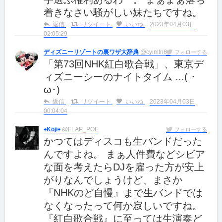
着きなさい騒がしい妹たちですね。
返信
リツイート
いいね
2023年04月03日
02:05:29
ディズニーリゾートの裏ワザ大辞典
@cyimfn64
フォローする
「第73回NHK紅白歌合戦」、東京デ
ィズニーシーのナイトタイム ...( ･
ω･)
返信
リツイート
いいね
2023年04月03日
00:04:04
♠Köji♠
@FLAP_POE
フォローする
かつてはディスコも生バンドだった
んですよね。 まぁ人件費などシビア
な面を考えたらDJを雇った方が安上
がりなんでしょうけど、まさか
『NHKのど自慢』まで生バンドでは
なくなったって何か寂しいですね。
『紅白歌合戦』に至っては生演奏ど