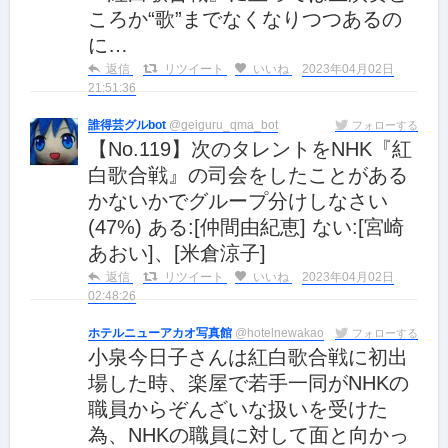
ころか“歌”までなくなりつつあるの
に…
返信
リツイート
いいね
2023年04月02日
21:51:36
誰得芸グルbot
@geiguru_qma_bot
フォローする
【No.119】次のタレントをNHK『紅
白歌合戦』の司会をしたことがある
かないかでグループ分けしなさい
(47%) ある:[仲間由紀恵] ない:[宮崎
あおい]、[米倉涼子]
返信
リツイート
いいね
2023年04月02日
02:48:26
ホテルニューアカオ写真館
@hotelnewakao
フォローする
小泉今日子さんは紅白歌合戦に初出
場した時、楽屋で若手一同がNHKの
職員からぞんざいな扱いを受けた
為、NHKの職員に対して面と向かっ