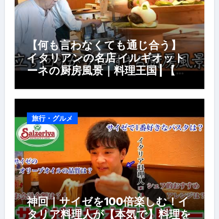
【何も言わなくても通じ合う】
イタリアンの名店 イルギオット
ーネの厨房風景｜料理王国 | 【厨
房の世界】【イタリアン】【営業
風景】
旅行・グルメ
神回｜サイゼを100倍楽しむ！イ
タリア料理人が【本気で】料理を