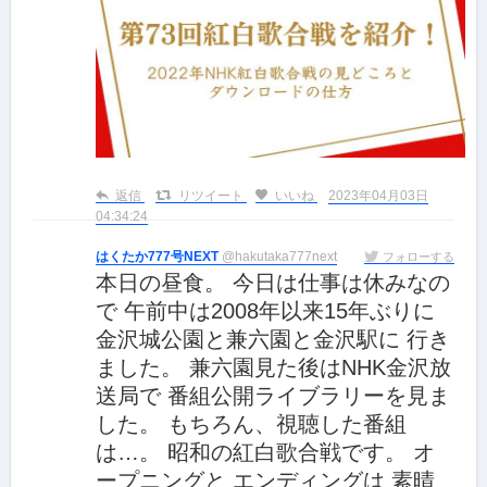
返信
リツイート
いいね
2023年04月03日
04:34:24
はくたか777号NEXT
@hakutaka777next
フォローする
本日の昼食。 今日は仕事は休みなの
で 午前中は2008年以来15年ぶりに
金沢城公園と兼六園と金沢駅に 行き
ました。 兼六園見た後はNHK金沢放
送局で 番組公開ライブラリーを見ま
した。 もちろん、視聴した番組
は…。 昭和の紅白歌合戦です。 オ
ープニングと エンディングは 素晴