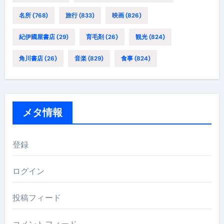
名所
(768)
旅行
(833)
映画
(826)
紀伊國屋書店
(29)
育毛剤
(26)
観光
(824)
角川書店
(26)
音楽
(829)
食事
(824)
メタ情報
登録
ログイン
投稿フィード