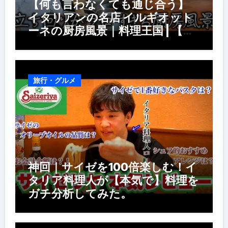
【何も言わなくても通じ合う】
イタリアンの名店 イルギオット
ーネの厨房風景｜料理王国 | 【厨
房の世界】【イタリアン】【営業
風景】
旅行・グルメ
神回｜サイゼを100倍楽しむ！イ
タリア料理人が【本気で】料理を
ガチ分析してみた。