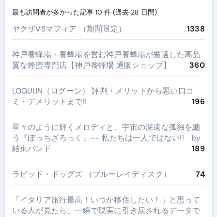
最も訪問者が多かった記事 10 件 (過去 28 日間)
ヤクザVSマフィア （期間限定）
1338
神戸養蜂場・養蜂場を営む神戸養蜂場が厳選した高品
質な蜂蜜専門店【神戸養蜂場 通販ショップ】
360
LOGUUN（ログーン） 評判・メリットから悪い口コ
ミ・デメリットまで!!
196
星々のように輝くメロディと、宇宙の深遠な孤独を纏
う『ぼっちざろっく』-- 私たちは一人ではない!! by
結束バンド
189
ラビッド・ドッグズ （ブルーレイディスク）
74
​「イタリア旅行最高！いつか移住したい！」と思って
いる人が見たら、一瞬で現実に引き戻されるデータで