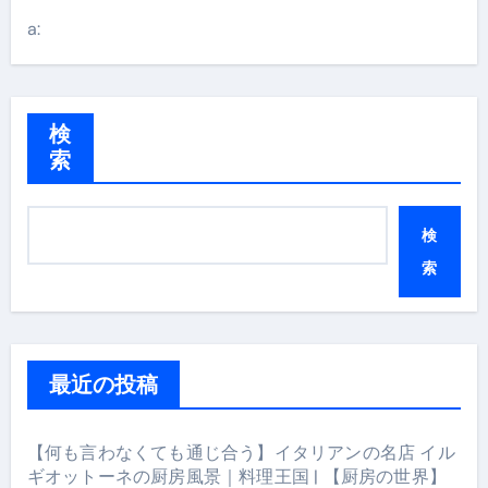
a:
検
索
検
索
最近の投稿
【何も言わなくても通じ合う】イタリアンの名店 イル
ギオットーネの厨房風景｜料理王国 | 【厨房の世界】