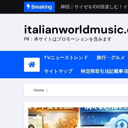
Skip
Breaking
初めてのイタリアで色気を出し
to
完全版｜100万人越え！イタリア
content
italianworldmusic
イタリア人シェフに教わった｜
PR：本サイトはプロモーションを含みます
​「イタリア旅行最高！いつか移
イタリアNo. 1肉料理【ポルケッ
TVニューストレンド
旅行・グルメ
【イタリア】グルメと絶景の子
サイトマップ
特定商取引法記載事項
ラビッド・ドッグズ （ブルーレ
【vlog】超弾丸！！！仕事終わ
Home
【カルボナーラの世界】イタリア料理
TRUE COLORS （ブルーレイデ
TRUE COLORS