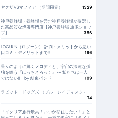
ヤクザVSマフィア （期間限定）
1329
神戸養蜂場・養蜂場を営む神戸養蜂場が厳選し
た高品質な蜂蜜専門店【神戸養蜂場 通販ショッ
プ】
356
LOGUUN（ログーン） 評判・メリットから悪い
口コミ・デメリットまで!!
196
星々のように輝くメロディと、宇宙の深遠な孤
独を纏う『ぼっちざろっく』-- 私たちは一人
ではない!! by 結束バンド
189
ラビッド・ドッグズ （ブルーレイディスク）
74
​「イタリア旅行最高！いつか移住したい！」と
思っている人が見たら、一瞬で現実に引き戻さ