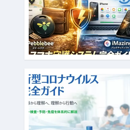
イタリア料理店【営業風景】週
笑む窓のある家 4K修復版 （ブ
ゼダー/死霊の復活祭 （ブルー
死ぬまでに行きたい！【３つ星
【Vlog：July 2025】マリナ
イタリアでの最後の仕事【帰国
Lake Como, Italy VLOG | Awesom
【Instagram Live】イタ
【賄いラーメン】人生初の二郎
【トマトパスタ】三ツ星シェフのパ
フェノミナ-4K吹替音声収録版 SPEC