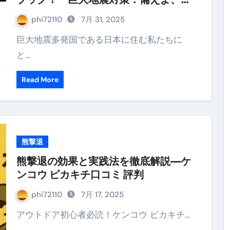
来のために。地震に負けない社会を築
phi72110
7月 31, 2025
こう！』が今、なぜ必読なのか？
巨大地震多発国である日本に住む私たちに
と…
Read More
熊撃退
熊撃退の効果と実践法を徹底解説—ケ
ンコウ ピカキチ口コミ 評判
phi72110
7月 17, 2025
アウトドア初心者必読！ケンコウ ピカキチ…