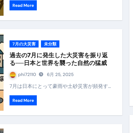
Read More
7月の大災害
未分類
過去の7月に発生した大災害を振り返
る──日本と世界を襲った自然の猛威
phi72110
6月 25, 2025
7月は日本にとって豪雨や土砂災害が頻発す…
Read More