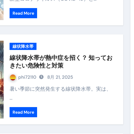
 （ブルーレイディスク）
Read More
航空券0円てマジ？&アジア飯食べ尽くし
horts
テト#shorts
線状降水帯
 domenica! – Podcast #8
線状降水帯が熱中症を招く？ 知ってお
【ペスト・ジェノベーゼ】が衝撃のうまさ！
きたい危険性と対策
タリアンの名店 イルギオットーネの厨房風景｜料理王国 | 
phi72110
8月 21, 2025
暑い季節に突然発生する線状降水帯。実は、
…
Read More