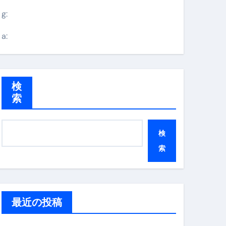
g:
a:
検
索
検
索
最近の投稿