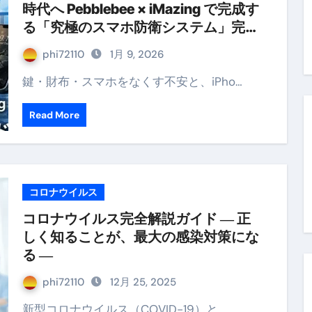
時代へ Pebblebee × iMazing で完成す
末ビリビリのランチ営業
る「究極のスマホ防衛システム」完全
ルーレイディスク）
ガイド
phi72110
1月 9, 2026
レイディスク）
鍵・財布・スマホをなくす不安と、iPho…
】ベストレストランを体験してみた結果…
Read More
と過ごしたイタリア
前最後の一週間】さよなら！イタリア！
e things to do in Lake Como!
コロナウイルス
リア行きの飛行機乗り遅れ事件について
コロナウイルス完全解説ガイド ― 正
系ラーメン！イタリア人シェフ達に作ってみた結果…
しく知ることが、最大の感染対策にな
る ―
スタを完全再現 #shorts
phi72110
12月 25, 2025
IAL-（4K ULTRA HD）
新型コロナウイルス（COVID-19）と…