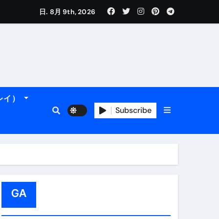
日. 8月 9th, 2026
れるデータです。
ーレイ）
＆アマルフィ海岸へ！
トラブル回避のリアルな裏技アド
Subscribe
GA