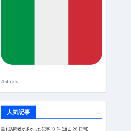
#shorts
人気記事
最も訪問者が多かった記事 10 件 (過去 28 日間)