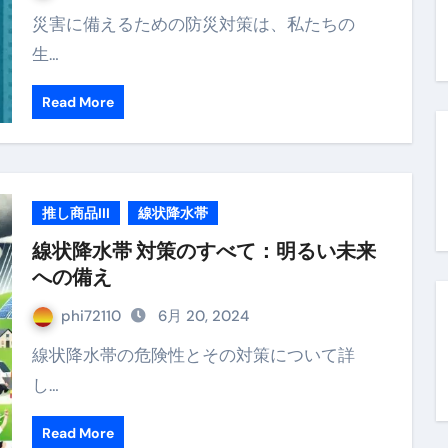
災害に備えるための防災対策は、私たちの
生…
Read More
推し商品III
線状降水帯
線状降水帯 対策のすべて：明るい未来
への備え
phi72110
6月 20, 2024
線状降水帯の危険性とその対策について詳
し…
Read More