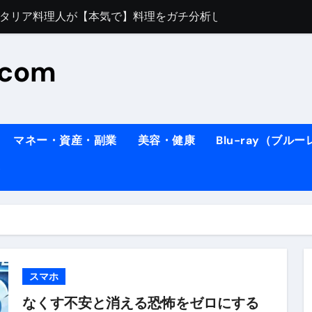
すぎてほんまに申し訳ない件
料理人の1日【号泣】２年間の想い(フィレンツェ)
.com
ズッキーニのパスタ
#shorts
住したい！」と思っている人が見たら、一瞬で現実に引き戻さ
タ】スーパーの豚肉が大変身#shorts
マネー・資産・副業
美容・健康
Blu-ray（ブル
連れイタリア旅行
南イタリアの楽園・ポジターノ
イディスク）
りに3都市巡る、４泊６日イタリア女子旅vlog
 #Shorts
ィスク）
スマホ
なくす不安と消える恐怖をゼロにする