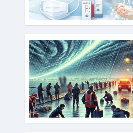
フェノミナ-4K吹替音声収録版-
2026年料理人ローマへ行く！
今年一番美味しい【卵かけご飯】#s
イタリア流
カリカリ羽つきポ
イタリア旅行体験談＆オススメスポット｜a
本場イタリア観光客の来ない店
【何も言わなくても通じ合う】イ